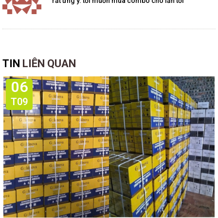
rất ưng ý. tối muốn mua combo cho lần tới
TIN
LIÊN QUAN
06
T09