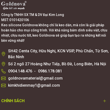
Công ty TNHH SX TM & DV Đại Kim Long
MST:0101420106
Keo silicone Goldnova không chỉ là keo dán, mà còn là giải pháp
hoàn hảo cho mọi công trình. Với khả năng bám dính siêu việt, chịu
nhiệt, chịu nước tốt, keo Goldnova sẽ giúp bạn tạo ra những kết nối
bền vững nhất!
SH42 Centa City, Hữu Nghị, KCN VSIP, Phù Chẩn, Từ Sơn,
Bắc Ninh
Số 2 ngõ 27 Hoàng Như Tiếp, Bồ Đề, Long Biên, Hà Nội
0904.148.476
-
0986.178.081
goldnovamaterial@gmail.com
kimkhidienmay1@gmail.com
CHÍNH SÁCH